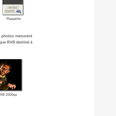
Plaquette
es photos mesurent
ique RVB destiné à
RVB 1000px